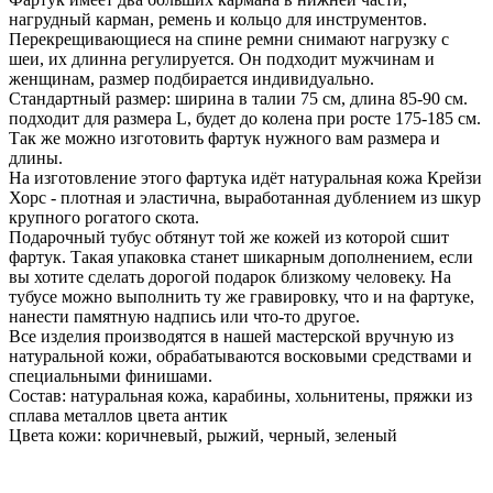
нагрудный карман, ремень и кольцо для инструментов.
Перекрещивающиеся на спине ремни снимают нагрузку с
шеи, их длинна регулируется. Он подходит мужчинам и
женщинам, размер подбирается индивидуально.
Стандартный размер: ширина в талии 75 см, длина 85-90 см.
подходит для размера L, будет до колена при росте 175-185 см.
Так же можно изготовить фартук нужного вам размера и
длины.
На изготовление этого фартука идёт натуральная кожа Крейзи
Хорс - плотная и эластична, выработанная дублением из шкур
крупного рогатого скота.
Подарочный тубус обтянут той же кожей из которой сшит
фартук. Такая упаковка станет шикарным дополнением, если
вы хотите сделать дорогой подарок близкому человеку. На
тубусе можно выполнить ту же гравировку, что и на фартуке,
нанести памятную надпись или что-то другое.
Все изделия производятся в нашей мастерской вручную из
натуральной кожи, обрабатываются восковыми средствами и
специальными финишами.
Состав: натуральная кожа, карабины, хольнитены, пряжки из
сплава металлов цвета антик
Цвета кожи: коричневый, рыжий, черный, зеленый