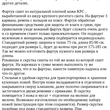
других деталях.
Фартук сшит из натуральной плотной кожи КРС ,
выработанной из шкур крупного рогатого скота. На фартуке 3
кармана, ремень с кольцом на поясе. Фартук обработан
финишными средствами для защиты от влаги и грязи, при
правильном уходе кожаный фартук будет служить очень долго
и со временем станет только привлекательнее. Он подходит
мужчинам и женщинам, размер подбирается индивидуально.
Стандартный размер: ширина в талии 75 см, длина 85-90 см.
подходит для размера L, будет до колена при росте 175-185 см.
Так же можно изготовить фартук нужного вам размера и
длины.
Рукавицы и скрутка сшиты из той же кожи из которой сшит
фартук. На варежках и сумке можно выполнить ту же
гравировку, что и на фартуке, нанести памятную надпись или
что-то другое.
Стильная и удобная скрутка для транспортировки и хранения
кухонных ножей. Внутри ножи вкладываются в отделения и
накрываются сверху клапаном, далее полотно сворачивается и
застегивается двумя ремнями с пряжками. В скрутку
помещается 3 ножа и мусат + отделение на молнии для
мелочи. Возможно изготовление по необходимому набору
ножей (конструкция при этом сохраняется). Размер скрутки
подобран под ножи стандартного размера. При